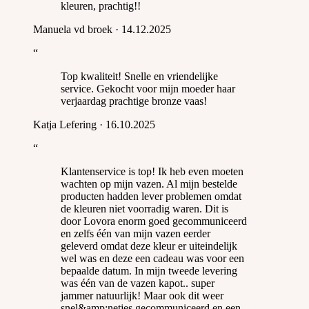
kleuren, prachtig!!
Manuela vd broek
·
14.12.2025
“
Top kwaliteit! Snelle en vriendelijke
service. Gekocht voor mijn moeder haar
verjaardag prachtige bronze vaas!
Katja Lefering
·
16.10.2025
“
Klantenservice is top! Ik heb even moeten
wachten op mijn vazen. Al mijn bestelde
producten hadden lever problemen omdat
de kleuren niet voorradig waren. Dit is
door Lovora enorm goed gecommuniceerd
en zelfs één van mijn vazen eerder
geleverd omdat deze kleur er uiteindelijk
wel was en deze een cadeau was voor een
bepaalde datum. In mijn tweede levering
was één van de vazen kapot.. super
jammer natuurlijk! Maar ook dit weer
snel&amp;netjes gecommuniceerd en een