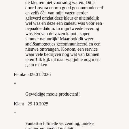
de kleuren niet voorradig waren. Dit is
door Lovora enorm goed gecommuniceerd
en zelfs één van mijn vazen eerder
geleverd omdat deze kleur er uiteindelijk
wel was en deze een cadeau was voor een
bepaalde datum. In mijn tweede levering
was één van de vazen kapot.. super
jammer natuurlijk! Maar ook dit weer
snel&amp;netjes gecommuniceerd en een
nieuwe ontvangen. Kortom, een service
waar vele bedrijven nog wat van kunnen
leren!! Ik kijk uit naar wat jullie nog meer
gaan maken.
Femke
·
09.01.2026
“
Geweldige mooie producten!!
Klant
·
29.10.2025
“
Fantastisch Snelle verzending, unieke
designs en goede kwaliteit!