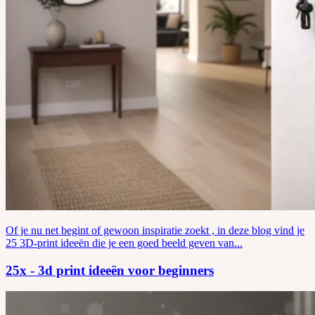
Of je nu net begint of gewoon inspiratie zoekt , in deze blog vind je
25 3D-print ideeën die je een goed beeld geven van...
25x - 3d print ideeën voor beginners