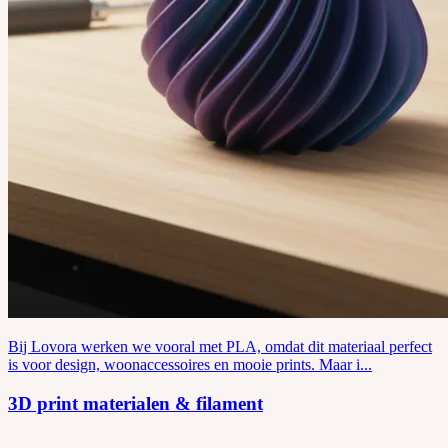
Bij Lovora werken we vooral met PLA, omdat dit materiaal perfect
is voor design, woonaccessoires en mooie prints. Maar i...
3D print materialen & filament