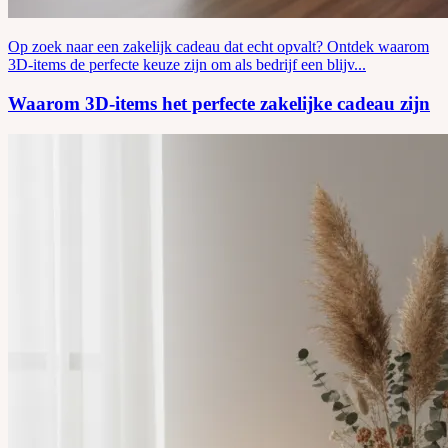
Op zoek naar een zakelijk cadeau dat echt opvalt? Ontdek waarom
3D-items de perfecte keuze zijn om als bedrijf een blijv...
Waarom 3D-items het perfecte zakelijke cadeau zijn