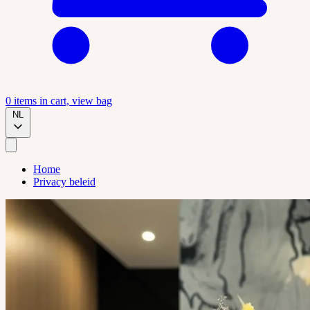
0
items in cart, view bag
NL
Home
Privacy beleid