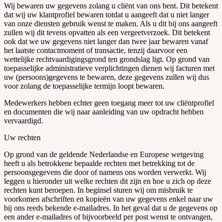
Wij bewaren uw gegevens zolang u cliënt van ons bent. Dit betekent
dat wij uw klantprofiel bewaren totdat u aangeeft dat u niet langer
van onze diensten gebruik wenst te maken. Als u dit bij ons aangeeft
zullen wij dit tevens opvatten als een vergeetverzoek. Dit betekent
ook dat we uw gegevens niet langer dan twee jaar bewaren vanaf
het laatste contactmoment of transactie, tenzij daarvoor een
wettelijke rechtvaardigingsgrond ten grondslag ligt. Op grond van
toepasselijke administratieve verplichtingen dienen wij facturen met
uw (persoons)gegevens te bewaren, deze gegevens zullen wij dus
voor zolang de toepasselijke termijn loopt bewaren.
Medewerkers hebben echter geen toegang meer tot uw cliëntprofiel
en documenten die wij naar aanleiding van uw opdracht hebben
vervaardigd.
Uw rechten
Op grond van de geldende Nederlandse en Europese wetgeving
heeft u als betrokkene bepaalde rechten met betrekking tot de
persoonsgegevens die door of namens ons worden verwerkt. Wij
leggen u hieronder uit welke rechten dit zijn en hoe u zich op deze
rechten kunt beroepen. In beginsel sturen wij om misbruik te
voorkomen afschriften en kopieën van uw gegevens enkel naar uw
bij ons reeds bekende e-mailadres. In het geval dat u de gegevens op
een ander e-mailadres of bijvoorbeeld per post wenst te ontvangen,