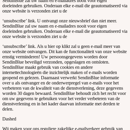
SendinBlue zal uw naam en e-mailadres nooit voor eigen
doeleinden gebruiken. Onderaan elke e-mail die geautomatiseerd via
onze website is verzonden ziet u de
‘unsubscribe’ link. U ontvangt onze nieuwsbrief dan niet meer.
SendinBlue zal uw naam en e-mailadres nooit voor eigen
doeleinden gebruiken. Onderaan elke e-mail die geautomatiseerd via
onze website is verzonden ziet u de
‘unsubscribe’ link. Als u hier op klikt zal u geen e-mail meer van
onze website ontvangen. Dit kan de functionaliteit van onze website
ernstig verminderen! Uw persoonsgegevens worden door
SendinBlue beveiligd verzonden, opgeslagen en ontsloten.
SendinBlue maakt gebruik van cookies en andere
internettechnologieën die inzichtelijk maken of e-mails worden
geopend en gelezen. Daarnaast verwerkt SendinBlue informatie
over u als ontvanger en de onderwerpregel van e-mails voor het
verbeteren van de kwaliteit van de dienstverlening, deze gegevens
worden 30 dagen bewaard. SendinBlue behoudt zich het recht voor
om uw gegevens te gebruiken voor het verder verbeteren van de
dienstverlening en in het kader daarvan informatie met derden te
delen.
Dashed
Wij maken voor ons reguliere zakelijke e-mailverkeer gebruik van