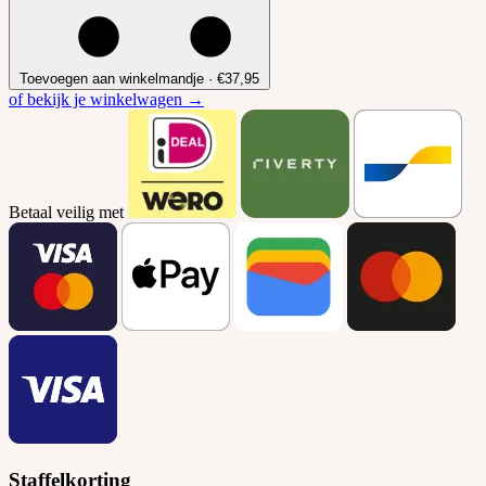
Toevoegen aan winkelmandje
·
€37,95
of bekijk je winkelwagen →
Betaal veilig met
Staffelkorting