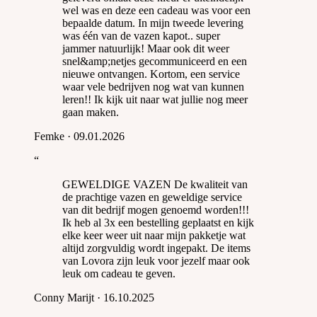
wel was en deze een cadeau was voor een
bepaalde datum. In mijn tweede levering
was één van de vazen kapot.. super
jammer natuurlijk! Maar ook dit weer
snel&amp;netjes gecommuniceerd en een
nieuwe ontvangen. Kortom, een service
waar vele bedrijven nog wat van kunnen
leren!! Ik kijk uit naar wat jullie nog meer
gaan maken.
Femke
·
09.01.2026
“
GEWELDIGE VAZEN De kwaliteit van
de prachtige vazen en geweldige service
van dit bedrijf mogen genoemd worden!!!
Ik heb al 3x een bestelling geplaatst en kijk
elke keer weer uit naar mijn pakketje wat
altijd zorgvuldig wordt ingepakt. De items
van Lovora zijn leuk voor jezelf maar ook
leuk om cadeau te geven.
Conny Marijt
·
16.10.2025