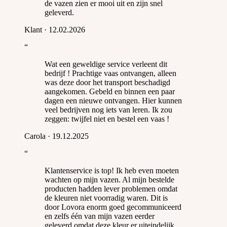
de vazen zien er mooi uit en zijn snel
geleverd.
Klant
·
12.02.2026
“
Wat een geweldige service verleent dit
bedrijf ! Prachtige vaas ontvangen, alleen
was deze door het transport beschadigd
aangekomen. Gebeld en binnen een paar
dagen een nieuwe ontvangen. Hier kunnen
veel bedrijven nog iets van leren. Ik zou
zeggen: twijfel niet en bestel een vaas !
Carola
·
19.12.2025
“
Klantenservice is top! Ik heb even moeten
wachten op mijn vazen. Al mijn bestelde
producten hadden lever problemen omdat
de kleuren niet voorradig waren. Dit is
door Lovora enorm goed gecommuniceerd
en zelfs één van mijn vazen eerder
geleverd omdat deze kleur er uiteindelijk