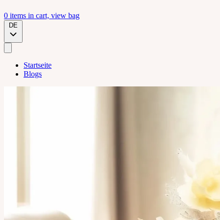
0
items in cart, view bag
DE
Startseite
Blogs